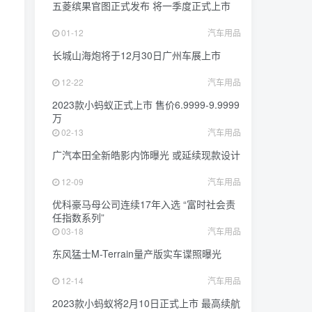
五菱缤果官图正式发布 将一季度正式上市
01-12
汽车用品
长城山海炮将于12月30日广州车展上市
12-22
汽车用品
2023款小蚂蚁正式上市 售价6.9999-9.9999
万
02-13
汽车用品
广汽本田全新皓影内饰曝光 或延续现款设计
12-09
汽车用品
优科豪马母公司连续17年入选 “富时社会责
任指数系列”
03-18
汽车用品
东风猛士M-Terrain量产版实车谍照曝光
、
12-14
汽车用品
2023款小蚂蚁将2月10日正式上市 最高续航