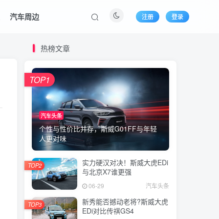
装
汽车周边
注册
登录
热榜文章
TOP1
汽车头条
个性与性价比并存，斯威G01FF与年轻
人更对味
实力硬汉对决！斯威大虎EDi
TOP2
与北京X7谁更强
06-29
汽车头条
新秀能否撼动老将?斯威大虎
TOP3
EDi对比传祺GS4