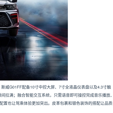
威G01FF配备10寸中控大屏、7寸全液晶仪表盘以及4.3寸触
瞬间拉满；融合智能交互系统，只需语音即可操控完成音乐播放
等配置也让驾乘体验更加突出。皮革包裹和银色装饰的搭配让品质
。