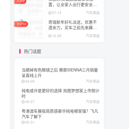
TOP9
置，让全家人出行更安全、
更便捷
07-13
汽车用品
奇瑞新年好礼派送，优惠不
TOP10
遗余力，买车之前先来薅一
波羊毛吧！
12-28
汽车用品
热门话题
当摘掉有色眼镜之后 赛那SIENNA三月销量
呈直线上升
04-26
汽车用品
纯电或许是更好的选择 岚图梦想家上市倒计
时
05-07
汽车用品
粤港澳车展极简质感豪华纯电哪家强？飞凡
汽车了解下
05-31
汽车用品