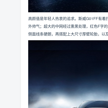
高颜值是年轻人热衷的追求。斯威G01FF有
外帅气；超大的中网经过熏黑处理，红色F字
侧面线条硬朗，再搭配上大尺寸厚壁轮胎，以