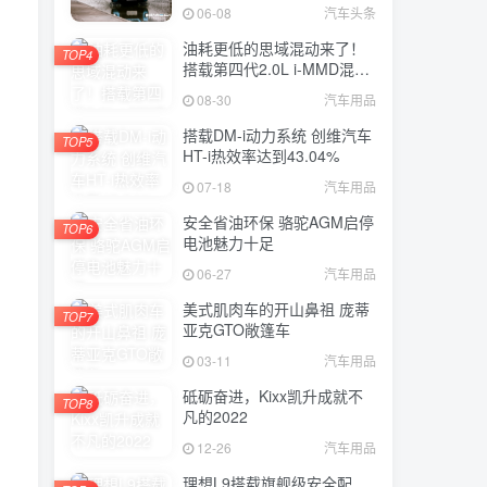
06-08
汽车头条
油耗更低的思域混动来了！
TOP4
搭载第四代2.0L i-MMD混动
系统
08-30
汽车用品
搭载DM-i动力系统 创维汽车
TOP5
HT-i热效率达到43.04%
07-18
汽车用品
安全省油环保 骆驼AGM启停
TOP6
电池魅力十足
06-27
汽车用品
美式肌肉车的开山鼻祖 庞蒂
TOP7
亚克GTO敞篷车
03-11
汽车用品
砥砺奋进，Kixx凯升成就不
TOP8
凡的2022
12-26
汽车用品
理想L9搭载旗舰级安全配