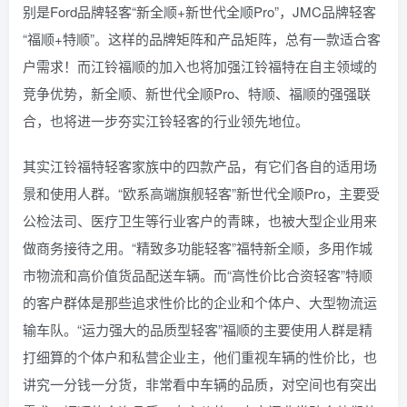
别是Ford品牌轻客“新全顺+新世代全顺Pro”，JMC品牌轻客
“福顺+特顺”。这样的品牌矩阵和产品矩阵，总有一款适合客
户需求！而江铃福顺的加入也将加强江铃福特在自主领域的
竞争优势，新全顺、新世代全顺Pro、特顺、福顺的强强联
合，也将进一步夯实江铃轻客的行业领先地位。
其实江铃福特轻客家族中的四款产品，有它们各自的适用场
景和使用人群。“欧系高端旗舰轻客”新世代全顺Pro，主要受
公检法司、医疗卫生等行业客户的青睐，也被大型企业用来
做商务接待之用。“精致多功能轻客”福特新全顺，多用作城
市物流和高价值货品配送车辆。而“高性价比合资轻客”特顺
的客户群体是那些追求性价比的企业和个体户、大型物流运
输车队。“运力强大的品质型轻客”福顺的主要使用人群是精
打细算的个体户和私营企业主，他们重视车辆的性价比，也
讲究一分钱一分货，非常看中车辆的品质，对空间也有突出