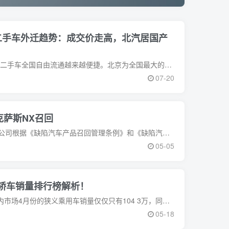
二手车外迁趋势：成交价走高，北汽居国产
随着二手车流通壁垒逐渐消除，二手车全国自由流通越来越便捷。北京为全国最大的二手车输出城市，外迁转籍比例达44 74%，明确北京二手车外迁现状、趋势对促进二手车交
07-20
克萨斯NX召回
日前，丰田汽车(中国)投资有限公司根据《缺陷汽车产品召回管理条例》和《缺陷汽车产品召回管理条例实施办法》的要求，向国家市场监督管理总局备案了召回计划，自2022
05-05
轿车销量排行榜解析！
4月作为汽车销售的旺季，在国内市场4月份的狭义乘用车销量仅仅只有104 3万，同比下降35 5%!接下来我们一起看看关于4月份的轿车零售销量排行榜都有哪些车型上
05-18