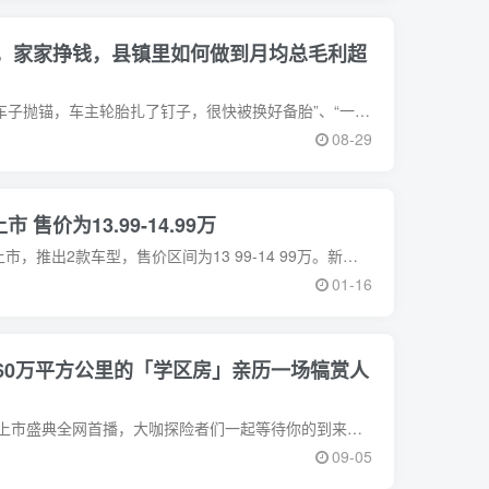
，家家挣钱，县镇里如何做到月均总毛利超
“气温逼近40度中午，藕塘边的车子抛锚，车主轮胎扎了钉子，很快被换好备胎”、“一位农民的农机出了点故障，找专业维修光拖车就是一笔不小费用，一位修车师傅帮忙解决了
08-29
 售价为13.99-14.99万
近日，星途追风400T车型正式上市，推出2款车型，售价区间为13 99-14 99万。新车首批限量仅100台车。新车还提供首任车主发动机和变速箱核心部件终身质保
01-16
60万平方公里的「学区房」亲历一场犒赏人
9月6日晚8点，全新福特探险者上市盛典全网首播，大咖探险者们一起等待你的到来！历经30年六代，全新福特探险者硬核不改，豪华进阶，搭载纵置后驱豪华SUV平台，采用
09-05