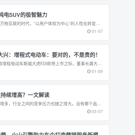
纯电SUV的极智魅力
国内汽车市场变幻莫测，在当下万物互联的时代，“以用户体验为中心”的人性化转变，是飞凡汽车与广大用户链接的“灵魂”和焦点，让人与车的交互更自然、更沉浸、更便捷，才
01-07
大兴：增程式电动车：要对的，不是贵的！
1月9日，在SWM斯威汽车第一款增程电动车斯威大虎EDi即将上市之际，董事长龚大兴发布了一封公开信。其内容如下：亲爱的朋友：你好，我是SWM斯威汽车龚大兴。20
01-09
量持续增高？一文解读
近年来面向大众的轮胎品牌不断增多，行业之间的竞争压力也随之增大。没有哪个品牌可以在短时间内通过某一款产品一战成名，大多数轮胎品牌都是要靠日积月累的口碑和经得起考
03-07
运营，火山引擎助力车企打造营销服务新模