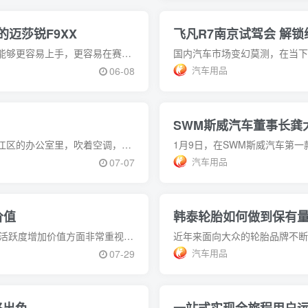
的迈莎锐F9XX
飞凡R7南京试驾会 解锁
前置后驱和中置后驱相比，一定是中置后驱的车身结构能够更容易上手，更容易在赛道创造好成绩。那如果是四驱还带电机辅助呢?简直是职业玩家的体验。那如果再经过MANSO
汽车用品
06-08
SWM斯威汽车董事长龚
七月，杭州到了高温酷暑的夏季。张道坐在位于杭州滨江区的办公室里，吹着空调，一脸轻松地拿起手机查看太仆洗车APP后台的数据。这是太仆无人智能洗车运营网点传送过来的
汽车用品
07-07
价值
韩泰轮胎如何做到保有
一直以来，汽车4S店对品牌形象、售后服务、维系客户活跃度增加价值方面非常重视，不断发掘新的内容和价值呈现。近日，杭州某家新能源4S店就安装了一台太仆无人智能洗车
汽车用品
07-29
终出色
一站式实现全旅程用户