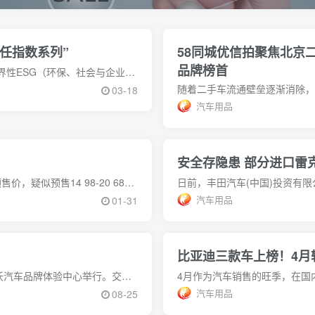
责任指数系列”
58同城优信拍聚焦北京
品牌榜首
优科豪马轮胎日本母公司——横滨橡胶株式会社入选世界性ESG（环保、社会与企业管理）投资指数“富时社会责任指数系列”（FTSE4GoodIndexSeries）和
03-18
汽车用品
安全存隐患 部分进口雷
近日，捷途T-1冬测实车图发布。此前曝光了新车疑似预售价，疑似预售14 98-20 68万，有望4月开启预售。外观方面，新车造型硬朗复古，黑色贯穿式中网融入大灯
汽车用品
01-31
比亚迪三款车上榜！4月
8月25日，神州租车与沃尔沃汽车交车仪式在成都沃尔沃汽车品牌体验中心举行。交车仪式上，沃尔沃汽车将向神州租车交付近2000辆新车，这是双方合作以来，车型和车辆数
汽车用品
08-25