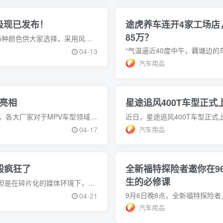
极现已发布！
途虎养车连开4家工场店
85万？
就在刚刚，东风风神皓极迎来了首次亮相，新车将会有5种颜色供大家选择，采用风之痕设计理念，并且这台车也会在下半年正式上市。这次全新车型皓极将会是东风风神旗下一个非
04-13
汽车用品
将亮相
星途追风400T车型正式上市
随着近几年政策的开放，MPV车型成了不少家庭的刚需，各大厂家对于MPV车型领域的争夺非常强烈。而在这其中，红旗终于也要发出自己的声音了。据悉，红旗MPV将于4月
汽车用品
04-17
般疯狂了
全新福特探险者邀你在9
生的必修课
没有品牌不想突破原有的圈子，获得更大的营销效果，但是在碎片化的媒体环境下，品牌破圈已经成为了可遇不可求的“罕见品”。尤其是在汽车行业，作为最具代表性的高价值商品
04-21
汽车用品